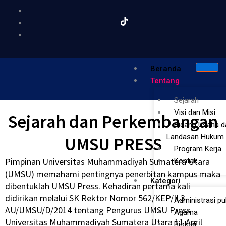
Beranda
Tentang
Sejarah
Visi dan Misi
Sejarah dan Perkembangan
Bidang Usaha d
Landasan Hukum
UMSU PRESS
Program Kerja
Pimpinan Universitas Muhammadiyah Sumatera Utara
Kontak
(UMSU) memahami pentingnya penerbitan kampus maka
Kategori
dibentuklah UMSU Press. Kehadiran pertama kali
didirikan melalui SK Rektor Nomor 562/KEP/II.3-
Administrasi pu
AU/UMSU/D/2014 tentang Pengurus UMSU Press
Agama
Universitas Muhammadiyah Sumatera Utara 11 April
Biologi