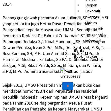
2014.
Cerpen
Dekoratif
Ekonomi
Penanggungjawab pertama Azuar Juliandi, SE, S.Sos, MSi
Hukum
yang ketika itu juga Ketua Pusat Penelitian dan
Ilmu politik
Pengabdian kepada Masyarakat UMSU. Sedangkan
Ilmu sosial
pemimpin Redaksi Dr. Fahrizal Zurkarnain, ST. M.Sc., Wakil
informasi
Pemimpin Redaksi Syafrinal Manurung, SE, M.Si dengan
Dewan Redaksi, Irvan S.Pd., M.Si., Drs. Syafrizal, M.Si, T.
Berita
Riza Zarzani, SH, MH, Uun Ahmad Saihu, S.E. MPd, dr
Book Tracker
Humairah Medina Liza Lubis, Sp.PA, Dr Shohibul Anshor
Siregar, M.SI, Ribut Priadi, S.Sos, M.Ikom, dan Winarti,
S.Pd, M.Pd. Adminstrasi/ sirkulasi, Zulfadli, S.Sos.
Sejak 2013, UMSU Press telah menerbitkan buku dan
X
mendapat nomor ISBN dari Perpustakaan Nasional
Republik Indonesia. Kepemimpinan UMSU Press berganti
pada tahun 2016 seiring pergantian Ketua Pusat
Penelitian dan Pengabdian kepada Masyarakat UMSU