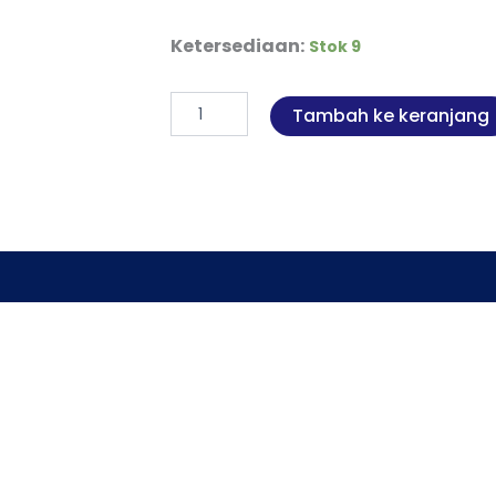
Kuantitas
Ketersediaan:
Stok 9
Monitoring
Pemakaian
Listrik
Tambah ke keranjang
Bebasis
Mikrokontroler