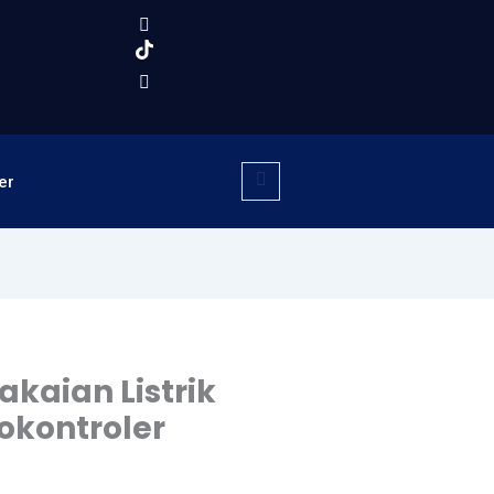
er
kaian Listrik
okontroler