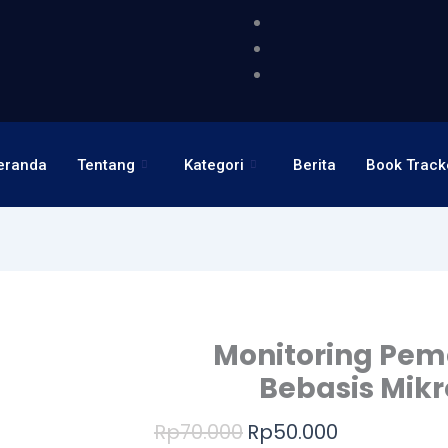
eranda
Tentang
Kategori
Berita
Book Track
Monitoring Pema
Bebasis Mikr
Harga
Harga
Rp
70.000
Rp
50.000