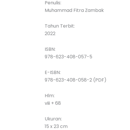
aslinya
saat
Penulis:
adalah:
ini
Muhammad Fitra Zambak
Rp70.000.
adalah:
Rp50.000.
Tahun Terbit:
2022
ISBN:
978-623-408-057-5
E-ISBN:
978-623-408-058-2 (PDF)
Hlm:
viii + 68
Ukuran:
15 x 23 cm